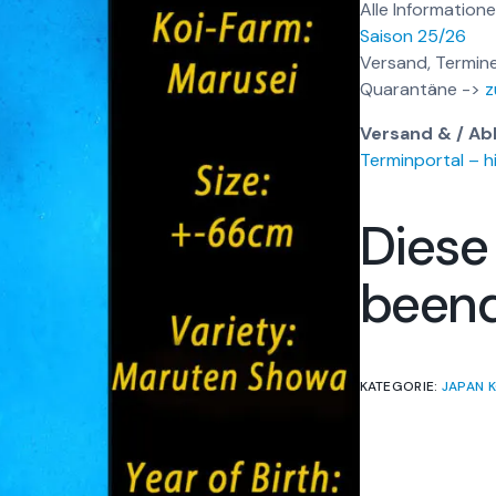
Alle Informatione
Saison 25/26
Versand, Termine
Quarantäne ->
z
Versand & / Ab
Terminportal – hi
Diese
been
KATEGORIE:
JAPAN K