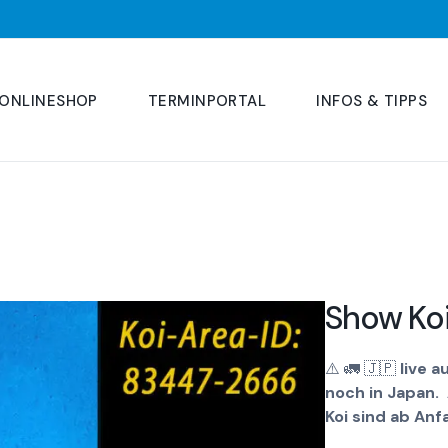
ONLINESHOP
TERMINPORTAL
INFOS & TIPPS
Show Ko
⚠️
🚛
🇯🇵
live a
noch in Japan.
Koi sind ab Anf