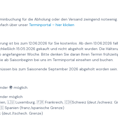
rminbuchung für die Abholung oder den Versand zwingend notwenig.
nfach über unser
Terminportal – hier klicken
rung ist bis zum 12.06.2026 für Sie kostenlos. Ab dem 13.06.2026 fa
nschließlich 15.05.2026 gekauft und nicht abgeholt wurden. Die Hält
o angefangener Woche. Bitte denken Sie daran Ihren Termin frühzeiti
ie ab Saisonbeginn bei uns im Terminportal einsehen und buchen.
6 müssen bis zum Saisonende September 2026 abgeholt worden sein.
änder 🌍 möglich.
änder möglich
gien, 🇱🇺 Luxemburg, 🇫🇷 Frankreich, 🇨🇭Schweiz (deut./schweiz. 
🇸 Spanien (franz./spanische Grenze)
k (deut./tschech. Grenze)