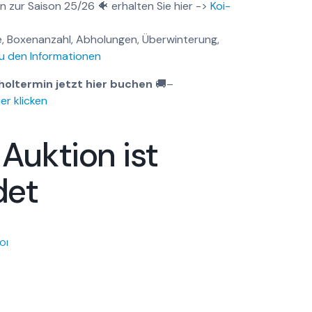
n zur Saison 25/26 🐠 erhalten Sie hier ->
Koi-
, Boxenanzahl, Abholungen, Überwinterung,
u den Informationen
holtermin jetzt hier buchen
🚚
–
er klicken
 Auktion ist
det
OI