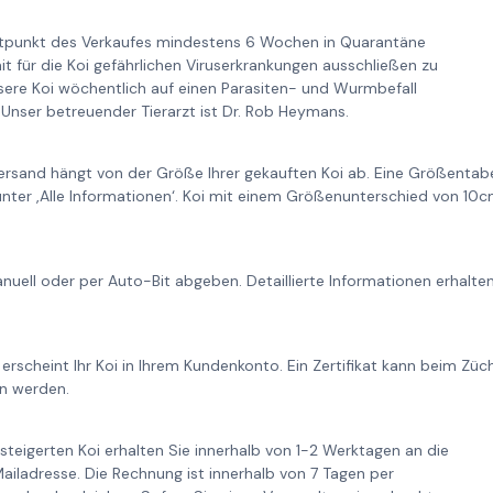
itpunkt des Verkaufes mindestens 6 Wochen in Quarantäne
it für die Koi gefährlichen Viruserkrankungen ausschließen zu
re Koi wöchentlich auf einen Parasiten- und Wurmbefall
Unser betreuender Tierarzt ist Dr. Rob Heymans.
ersand hängt von der Größe Ihrer gekauften Koi ab. Eine Größentabe
unter ‚Alle Informationen‘. Koi mit einem Größenunterschied von 1
nuell oder per Auto-Bit abgeben. Detaillierte Informationen erhalt
 erscheint Ihr Koi in Ihrem Kundenkonto. Ein Zertifikat kann beim Zü
n werden.
steigerten Koi erhalten Sie innerhalb von 1-2 Werktagen an die
iladresse. Die Rechnung ist innerhalb von 7 Tagen per