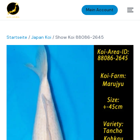
Mein Account
Startseite
/
Japan Koi
/ Show Koi 88086-2645