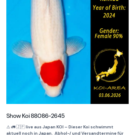
Show Koi 88086-2645
⚠️
🚛
🇯🇵
live aus Japan KOI – Dieser Koi schwimmt
aktuell noch in Japan. Abhol-/ und Versandtermine für