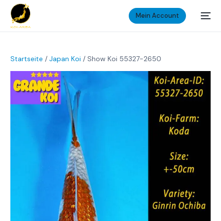
Mein Account
Startseite
/
Japan Koi
/ Show Koi 55327-2650