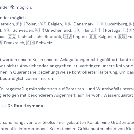
änder 🌍 möglich.
änder möglich
rreich, 🇵🇱 Polen, 🇧🇪 Belgien, 🇩🇰 Dänemark, 🇱🇺 Luxemburg, 🇳🇱
, 🇸🇪 Schweden, 🇬🇷 Griechenland, 🇮🇪 Irland, 🇵🇹 Portugal, 🇪🇸 
en, 🇨🇿 Tschechische Republik, 🇭🇺 Ungarn, 🇧🇬 Bulgarien, 🇪🇪 Est
🇷 Frankreich, 🇨🇭 Schweiz
werden unsere Koi in unserer Anlage fachgerecht gehältert, kontroll
bot nichts Abweichendes angegeben ist, verbringen unsere Koi vor 
n in Quarantäne beziehungsweise kontrollierter Hälterung, um das R
 bestmöglich zu minimieren.
oi regelmäßig mikroskopisch auf Parasiten- und Wurmbefall untersuc
g erfolgen mit besonderem Augenmerk auf Tierwohl, Wasserqualität 
 ist
Dr. Rob Heymans
.
ersand hängt von der Größe Ihrer gekauften Koi ab. Eine Größentabe
unter ‚Alle Informationen‘. Koi mit einem Größenunterschied von 1