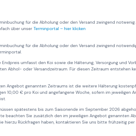
rminbuchung für die Abholung oder den Versand zwingend notwenig.
nfach über unser
Terminportal – hier klicken
rminbuchung für die Abholung oder den Versand zwingend notwendig
rminportal.
te Endpreis umfasst den Koi sowie die Hälterung, Versorgung und Vor
ten Abhol- oder Versandzeitraum. Für diesen Zeitraum entstehen ke
gen Angebot genannten Zeitraums ist die weitere Hälterung kostenpfl
en 10,00 € pro Koi und angefangene Woche, sofern im jeweiligen A
st.
6 müssen spätestens bis zum Saisonende im September 2026 abgehol
itte beachten Sie zusätzlich den im jeweiligen Angebot genannten A
e hierzu Rückfragen haben, kontaktieren Sie uns bitte frühzeitig per 