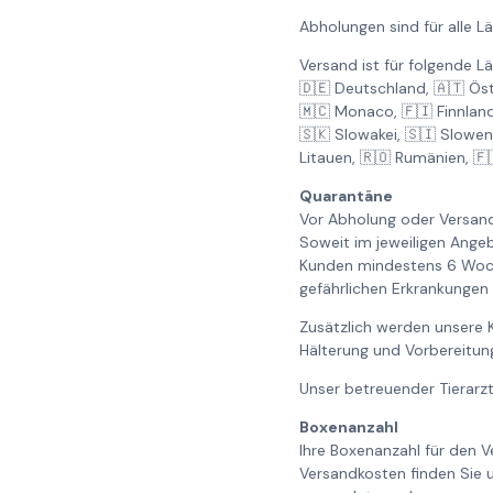
Abholungen sind für alle L
Versand ist für folgende L
🇩🇪 Deutschland, 🇦🇹 Öste
🇲🇨 Monaco, 🇫🇮 Finnland
🇸🇰 Slowakei, 🇸🇮 Sloweni
Litauen, 🇷🇴 Rumänien, 🇫
Quarantäne
Vor Abholung oder Versand 
Soweit im jeweiligen Ange
Kunden mindestens 6 Woche
gefährlichen Erkrankungen
Zusätzlich werden unsere K
Hälterung und Vorbereitun
Unser betreuender Tierarzt
Boxenanzahl
Ihre Boxenanzahl für den V
Versandkosten finden Sie 