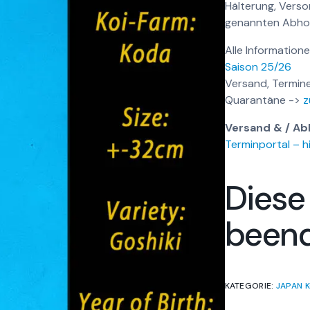
Hälterung, Vers
genannten Abhol
Alle Informatione
Saison 25/26
Versand, Termine
Quarantäne ->
z
Versand & / Ab
Terminportal – hi
Diese
been
KATEGORIE:
JAPAN K