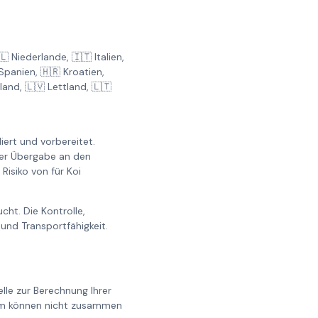
 Niederlande, 🇮🇹 Italien,
Spanien, 🇭🇷 Kroatien,
land, 🇱🇻 Lettland, 🇱🇹
iert und vorbereitet.
der Übergabe an den
isiko von für Koi
ht. Die Kontrolle,
und Transportfähigkeit.
lle zur Berechnung Ihrer
0cm können nicht zusammen