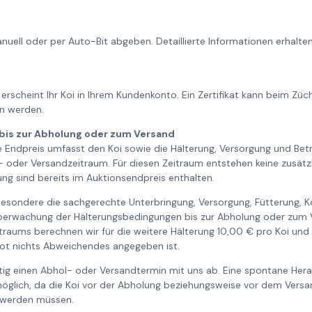
nuell oder per Auto-Bit abgeben. Detaillierte Informationen erhalt
 erscheint Ihr Koi in Ihrem Kundenkonto. Ein Zertifikat kann beim Zü
n werden.
bis zur Abholung oder zum Versand
te Endpreis umfasst den Koi sowie die Hälterung, Versorgung und Be
oder Versandzeitraum. Für diesen Zeitraum entstehen keine zusätzl
ng sind bereits im Auktionsendpreis enthalten.
besondere die sachgerechte Unterbringung, Versorgung, Fütterung, K
Überwachung der Hälterungsbedingungen bis zur Abholung oder zum 
raums berechnen wir für die weitere Hälterung 10,00 € pro Koi un
bot nichts Abweichendes angegeben ist.
itig einen Abhol- oder Versandtermin mit uns ab. Eine spontane He
möglich, da die Koi vor der Abholung beziehungsweise vor dem Versand
 werden müssen.