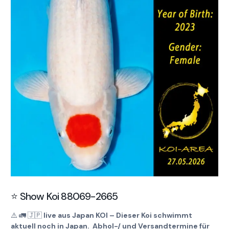
⭐️ Show Koi 88069-2665
⚠️
🚛
🇯🇵
live aus Japan KOI – Dieser Koi schwimmt
aktuell noch in Japan. Abhol-/ und Versandtermine für