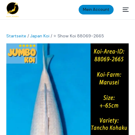
Mein Account
Startseite
/
Japan Koi
/ ⭐️ Show Koi 88069-2665