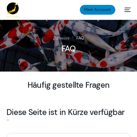
Mein Account
Zuhause
FAQ
FAQ
H
ä
u
f
i
g
g
e
s
t
e
l
l
t
e
F
r
a
g
e
n
D
i
e
s
e
S
e
i
t
e
i
s
t
i
n
K
ü
r
z
e
v
e
r
f
ü
g
b
a
r
–