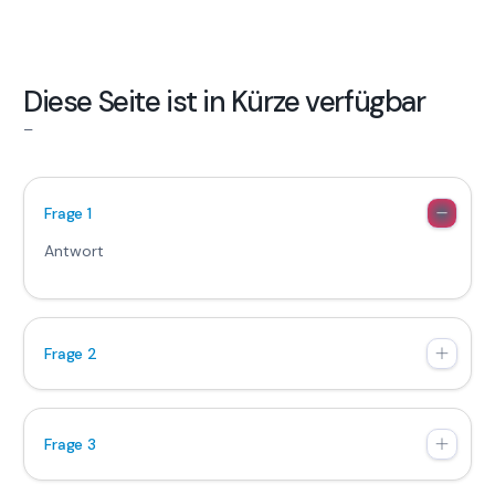
D
i
e
s
e
S
e
i
t
e
i
s
t
i
n
K
ü
r
z
e
v
e
r
f
ü
g
b
a
r
–
Frage 1
Antwort
Frage 2
Frage 3