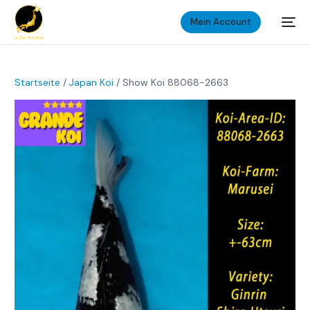
Mein Account
Startseite
/
Japan Koi
/ Show Koi 88068-2663