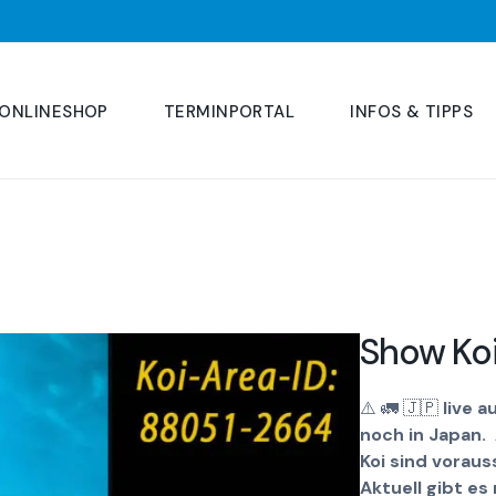
ONLINESHOP
TERMINPORTAL
INFOS & TIPPS
Show Ko
⚠️
🚛
🇯🇵
live a
noch in Japan.
Koi sind voraus
Aktuell gibt e