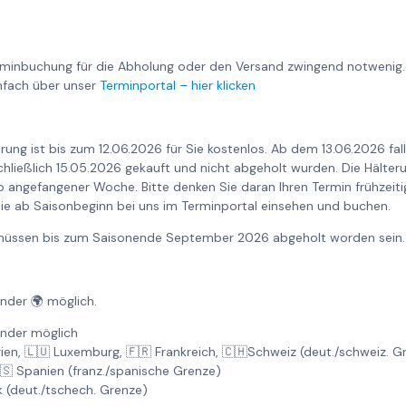
rminbuchung für die Abholung oder den Versand zwingend notwenig.
nfach über unser
Terminportal – hier klicken
rung ist bis zum 12.06.2026 für Sie kostenlos. Ab dem 13.06.2026 fa
nschließlich 15.05.2026 gekauft und nicht abgeholt wurden. Die Hält
o angefangener Woche. Bitte denken Sie daran Ihren Termin frühzeiti
ie ab Saisonbeginn bei uns im Terminportal einsehen und buchen.
6 müssen bis zum Saisonende September 2026 abgeholt worden sein.
änder 🌍 möglich.
änder möglich
gien, 🇱🇺 Luxemburg, 🇫🇷 Frankreich, 🇨🇭Schweiz (deut./schweiz. 
🇸 Spanien (franz./spanische Grenze)
k (deut./tschech. Grenze)