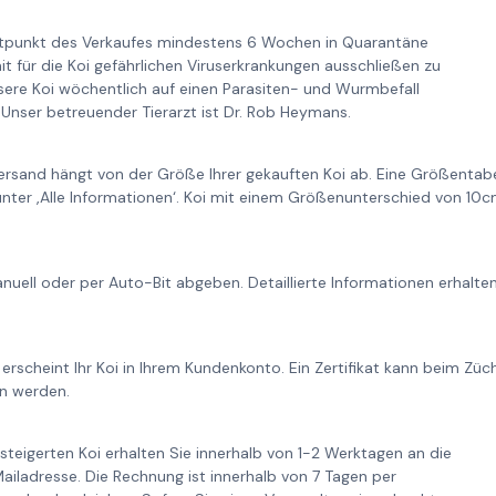
itpunkt des Verkaufes mindestens 6 Wochen in Quarantäne
it für die Koi gefährlichen Viruserkrankungen ausschließen zu
re Koi wöchentlich auf einen Parasiten- und Wurmbefall
Unser betreuender Tierarzt ist Dr. Rob Heymans.
ersand hängt von der Größe Ihrer gekauften Koi ab. Eine Größentabe
unter ‚Alle Informationen‘. Koi mit einem Größenunterschied von 1
nuell oder per Auto-Bit abgeben. Detaillierte Informationen erhalt
 erscheint Ihr Koi in Ihrem Kundenkonto. Ein Zertifikat kann beim Zü
n werden.
steigerten Koi erhalten Sie innerhalb von 1-2 Werktagen an die
iladresse. Die Rechnung ist innerhalb von 7 Tagen per