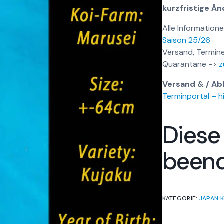
kurzfristige Ä
Alle Informatione
Saison 25/26
Versand, Termine
Quarantäne ->
z
Versand & / Ab
Terminportal – hi
Diese
been
KATEGORIE:
JAPAN K