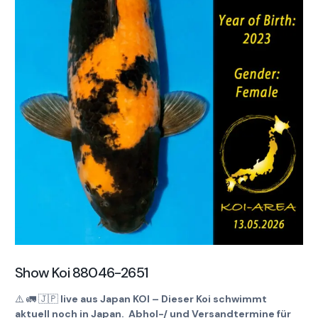
Show Koi 88046-2651
⚠️
🚛
🇯🇵
live aus Japan KOI – Dieser Koi schwimmt
aktuell noch in Japan. Abhol-/ und Versandtermine für