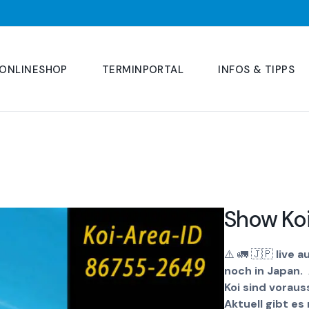
ONLINESHOP
TERMINPORTAL
INFOS & TIPPS
Show Ko
⚠️
🚛
🇯🇵
live a
noch in Japan.
Koi sind voraus
Aktuell gibt e