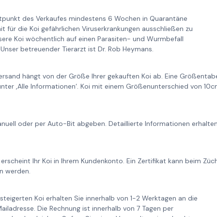
itpunkt des Verkaufes mindestens 6 Wochen in Quarantäne
it für die Koi gefährlichen Viruserkrankungen ausschließen zu
re Koi wöchentlich auf einen Parasiten- und Wurmbefall
Unser betreuender Tierarzt ist Dr. Rob Heymans.
ersand hängt von der Größe Ihrer gekauften Koi ab. Eine Größentabe
unter ‚Alle Informationen‘. Koi mit einem Größenunterschied von 1
nuell oder per Auto-Bit abgeben. Detaillierte Informationen erhalt
 erscheint Ihr Koi in Ihrem Kundenkonto. Ein Zertifikat kann beim Zü
n werden.
steigerten Koi erhalten Sie innerhalb von 1-2 Werktagen an die
iladresse. Die Rechnung ist innerhalb von 7 Tagen per