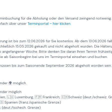
rminbuchung für die Abholung oder den Versand zwingend notwenig.
nfach über unser
Terminportal – hier klicken
rung ist bis zum 12.06.2026 für Sie kostenlos. Ab dem 13.06.2026 fa
nschließlich 15.05.2026 gekauft und nicht abgeholt wurden. Die Hält
o angefangener Woche. Bitte denken Sie daran Ihren Termin frühzeiti
ie ab Saisonbeginn bei uns im Terminportal einsehen und buchen.
6 müssen bis zum Saisonende September 2026 abgeholt worden sein.
änder 🌍 möglich.
änder möglich
gien, 🇱🇺 Luxemburg, 🇫🇷 Frankreich, 🇨🇭Schweiz (deut./schweiz. 
🇸 Spanien (franz./spanische Grenze)
k (deut./tschech. Grenze)