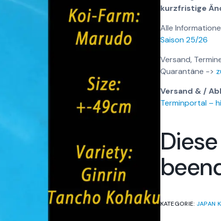
kurzfristige Ä
Alle Informatione
Saison 25/26
Versand, Termine
Quarantäne ->
z
Versand & / Ab
Terminportal – hi
Diese
been
KATEGORIE:
JAPAN K