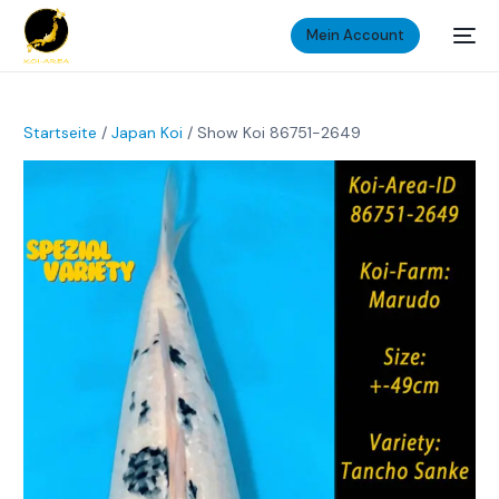
Mein Account
Startseite
/
Japan Koi
/ Show Koi 86751-2649