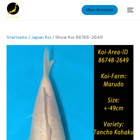
Mein Account
Startseite
/
Japan Koi
/ Show Koi 86748-2649