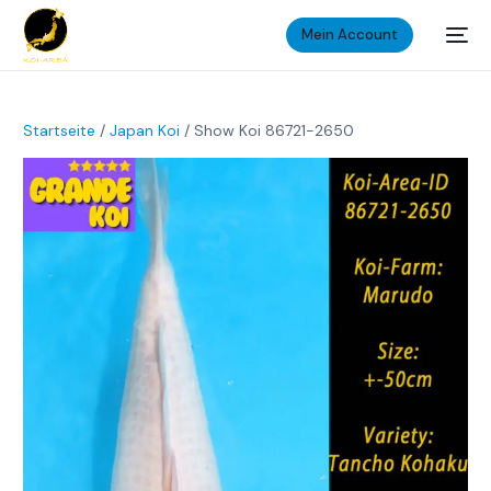
Mein Account
Startseite
/
Japan Koi
/ Show Koi 86721-2650