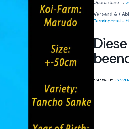
Quarantäne ->
z
Versand & / Ab
Terminportal – hi
Diese
been
KATEGORIE:
JAPAN K