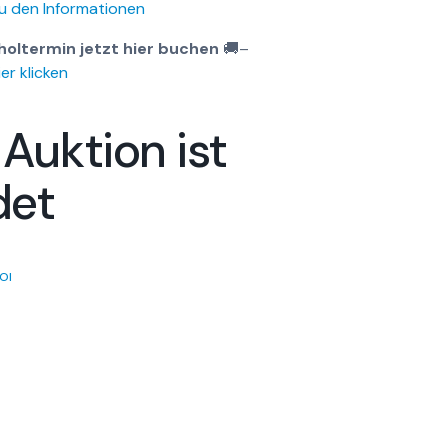
u den Informationen
holtermin jetzt hier buchen
🚚
–
er klicken
 Auktion ist
det
OI