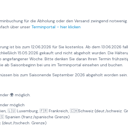
rminbuchung für die Abholung oder den Versand zwingend notwenig.
nfach über unser
Terminportal – hier klicken
rung ist bis zum 12.06.2026 für Sie kostenlos. Ab dem 13.06.2026 fa
nschließlich 15.05.2026 gekauft und nicht abgeholt wurden. Die Hält
o angefangener Woche. Bitte denken Sie daran Ihren Termin frühzeiti
ie ab Saisonbeginn bei uns im Terminportal einsehen und buchen.
6 müssen bis zum Saisonende September 2026 abgeholt worden sein.
änder 🌍 möglich.
änder möglich
gien, 🇱🇺 Luxemburg, 🇫🇷 Frankreich, 🇨🇭Schweiz (deut./schweiz. 
🇸 Spanien (franz./spanische Grenze)
k (deut./tschech. Grenze)