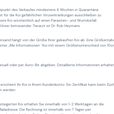
itpunkt des Verkaufes mindestens 6 Wochen in Quarantäne
it für die Koi gefährlichen Viruserkrankungen ausschließen zu
re Koi wöchentlich auf einen Parasiten- und Wurmbefall
Unser betreuender Tierarzt ist Dr. Rob Heymans.
ersand hängt von der Größe Ihrer gekauften Koi ab. Eine Größentabe
unter ‚Alle Informationen‘. Koi mit einem Größenunterschied von 1
nuell oder per Auto-Bit abgeben. Detaillierte Informationen erhalt
 erscheint Ihr Koi in Ihrem Kundenkonto. Ein Zertifikat kann beim Zü
n werden.
steigerten Koi erhalten Sie innerhalb von 1-2 Werktagen an die
iladresse. Die Rechnung ist innerhalb von 7 Tagen per