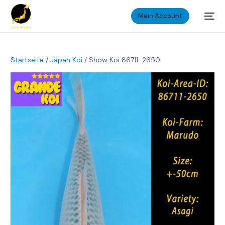
Mein Account
Startseite
/
Japan Koi
/ Show Koi 86711-2650