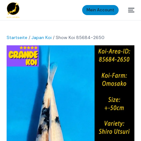
Mein Account
Startseite
/
Japan Koi
/ Show Koi 85684-2650