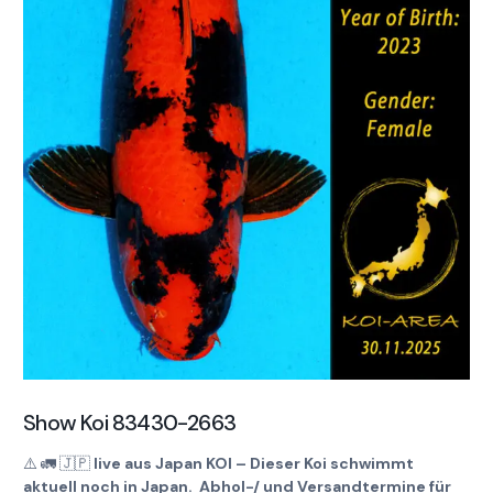
Show Koi 83430-2663
⚠️
🚛
🇯🇵
live aus Japan KOI – Dieser Koi schwimmt
aktuell noch in Japan. Abhol-/ und Versandtermine für