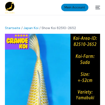
Mein Account
Startseite
/
Japan Koi
/ Show Koi 82510-2652