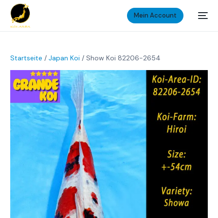
Mein Account
Startseite
/
Japan Koi
/ Show Koi 82206-2654