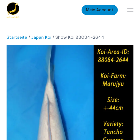
Mein Account
Startseite
/
Japan Koi
/ Show Koi 88084-2644