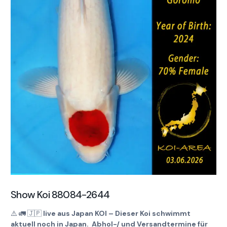
Show Koi 88084-2644
⚠️
🚛
🇯🇵
live aus Japan KOI – Dieser Koi schwimmt
aktuell noch in Japan. Abhol-/ und Versandtermine für