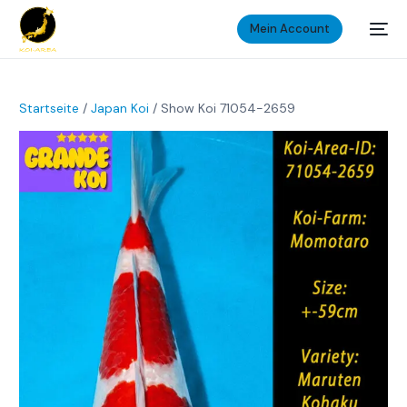
Mein Account
Startseite
/
Japan Koi
/ Show Koi 71054-2659