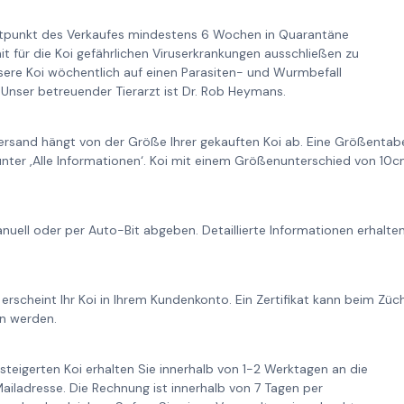
itpunkt des Verkaufes mindestens 6 Wochen in Quarantäne
it für die Koi gefährlichen Viruserkrankungen ausschließen zu
re Koi wöchentlich auf einen Parasiten- und Wurmbefall
Unser betreuender Tierarzt ist Dr. Rob Heymans.
ersand hängt von der Größe Ihrer gekauften Koi ab. Eine Größentabe
unter ‚Alle Informationen‘. Koi mit einem Größenunterschied von 1
nuell oder per Auto-Bit abgeben. Detaillierte Informationen erhalt
 erscheint Ihr Koi in Ihrem Kundenkonto. Ein Zertifikat kann beim Zü
n werden.
steigerten Koi erhalten Sie innerhalb von 1-2 Werktagen an die
iladresse. Die Rechnung ist innerhalb von 7 Tagen per