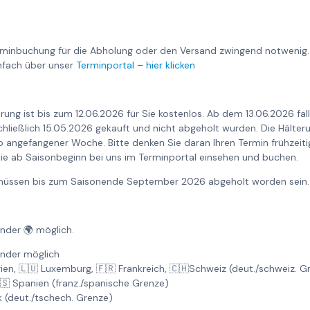
rminbuchung für die Abholung oder den Versand zwingend notwenig.
nfach über unser
Terminportal – hier klicken
rung ist bis zum 12.06.2026 für Sie kostenlos. Ab dem 13.06.2026 fa
nschließlich 15.05.2026 gekauft und nicht abgeholt wurden. Die Hält
o angefangener Woche. Bitte denken Sie daran Ihren Termin frühzeiti
ie ab Saisonbeginn bei uns im Terminportal einsehen und buchen.
6 müssen bis zum Saisonende September 2026 abgeholt worden sein.
änder 🌍 möglich.
änder möglich
gien, 🇱🇺 Luxemburg, 🇫🇷 Frankreich, 🇨🇭Schweiz (deut./schweiz. 
🇸 Spanien (franz./spanische Grenze)
k (deut./tschech. Grenze)