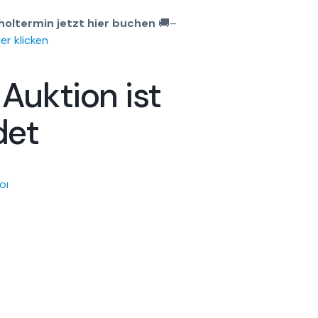
holtermin jetzt hier buchen
🚚
–
er klicken
 Auktion ist
det
OI