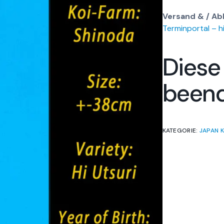
Versand & / Ab
Terminportal – hi
Diese
been
KATEGORIE:
JAPAN K