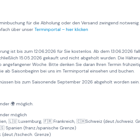
rminbuchung für die Abholung oder den Versand zwingend notwenig.
nfach über unser
Terminportal – hier klicken
rung ist bis zum 12.06.2026 für Sie kostenlos. Ab dem 13.06.2026 fa
nschließlich 15.05.2026 gekauft und nicht abgeholt wurden. Die Hält
o angefangener Woche. Bitte denken Sie daran Ihren Termin frühzeiti
ie ab Saisonbeginn bei uns im Terminportal einsehen und buchen.
6 müssen bis zum Saisonende September 2026 abgeholt worden sein.
änder 🌍 möglich.
änder möglich
gien, 🇱🇺 Luxemburg, 🇫🇷 Frankreich, 🇨🇭Schweiz (deut./schweiz. 
🇸 Spanien (franz./spanische Grenze)
k (deut./tschech. Grenze)