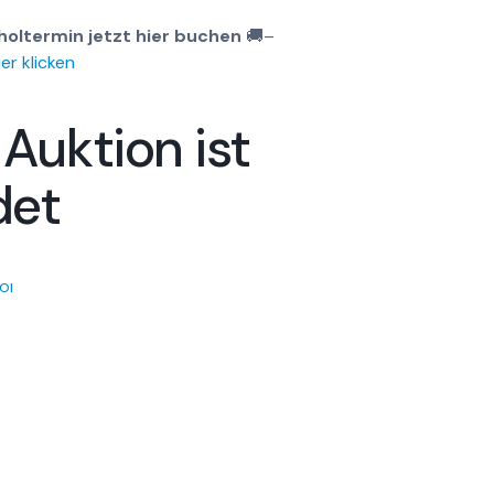
holtermin jetzt hier buchen
🚚
–
er klicken
 Auktion ist
det
OI