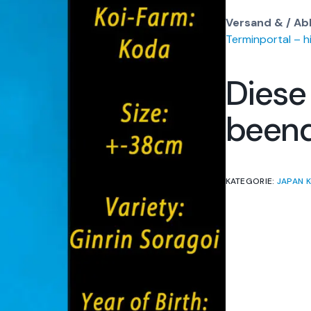
Versand & / Ab
Terminportal – hi
Diese
been
KATEGORIE:
JAPAN K