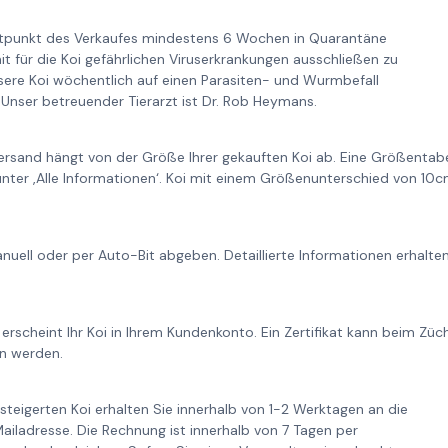
itpunkt des Verkaufes mindestens 6 Wochen in Quarantäne
it für die Koi gefährlichen Viruserkrankungen ausschließen zu
re Koi wöchentlich auf einen Parasiten- und Wurmbefall
Unser betreuender Tierarzt ist Dr. Rob Heymans.
ersand hängt von der Größe Ihrer gekauften Koi ab. Eine Größentabe
unter ‚Alle Informationen‘. Koi mit einem Größenunterschied von 1
nuell oder per Auto-Bit abgeben. Detaillierte Informationen erhalt
 erscheint Ihr Koi in Ihrem Kundenkonto. Ein Zertifikat kann beim Zü
n werden.
steigerten Koi erhalten Sie innerhalb von 1-2 Werktagen an die
iladresse. Die Rechnung ist innerhalb von 7 Tagen per