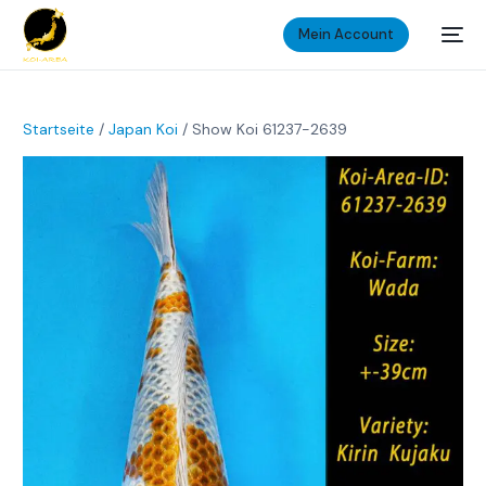
Mein Account
Startseite
/
Japan Koi
/ Show Koi 61237-2639