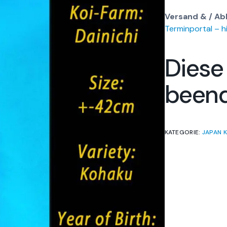
Versand & / Abh
Terminportal – hi
Diese
been
KATEGORIE:
JAPAN K