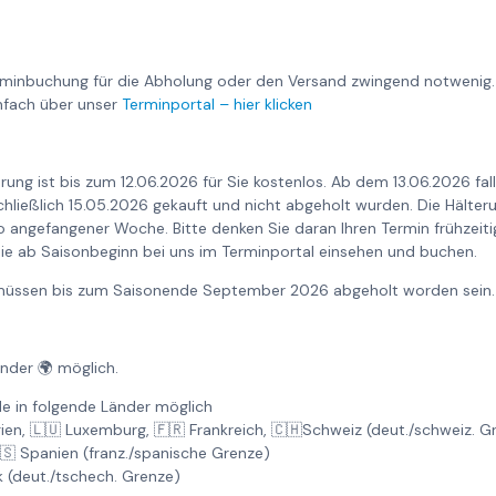
rminbuchung für die Abholung oder den Versand zwingend notwenig.
nfach über unser
Terminportal – hier klicken
rung ist bis zum 12.06.2026 für Sie kostenlos. Ab dem 13.06.2026 fa
nschließlich 15.05.2026 gekauft und nicht abgeholt wurden. Die Hält
o angefangener Woche. Bitte denken Sie daran Ihren Termin frühzeiti
ie ab Saisonbeginn bei uns im Terminportal einsehen und buchen.
6 müssen bis zum Saisonende September 2026 abgeholt worden sein.
änder 🌍 möglich.
e in folgende Länder möglich
gien, 🇱🇺 Luxemburg, 🇫🇷 Frankreich, 🇨🇭Schweiz (deut./schweiz. 
🇸 Spanien (franz./spanische Grenze)
k (deut./tschech. Grenze)