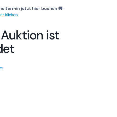
oltermin jetzt hier buchen 🚚
–
er klicken
 Auktion ist
det
OI