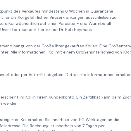
itpunkt des Verkaufes mindestens 6 Wochen in Quarantäne
it für die Koi gefährlichen Viruserkrankungen ausschließen zu
re Koi wöchentlich auf einen Parasiten- und Wurmbefall
Unser betreuender Tierarzt ist Dr. Rob Heymans.
ersand hängt von der Größe Ihrer gekauften Koi ab. Eine Größentabe
unter ‚Alle Informationen‘. Koi mit einem Größenunterschied von 1
nuell oder per Auto-Bit abgeben. Detaillierte Informationen erhalt
 erscheint Ihr Koi in Ihrem Kundenkonto. Ein Zertifikat kann beim Zü
n werden.
steigerten Koi erhalten Sie innerhalb von 1-2 Werktagen an die
iladresse. Die Rechnung ist innerhalb von 7 Tagen per