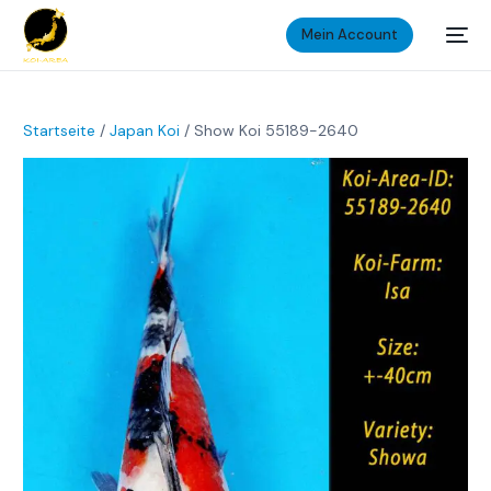
Mein Account
Startseite
/
Japan Koi
/ Show Koi 55189-2640