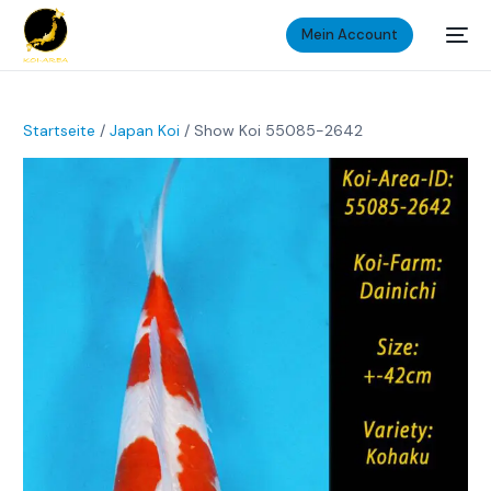
Mein Account
Startseite
/
Japan Koi
/ Show Koi 55085-2642