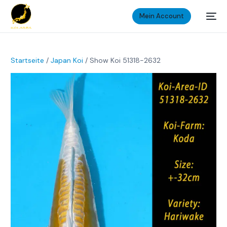
Mein Account
Startseite
/
Japan Koi
/ Show Koi 51318-2632