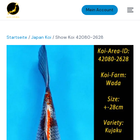
Mein Account
Startseite
/
Japan Koi
/ Show Koi 42080-2628