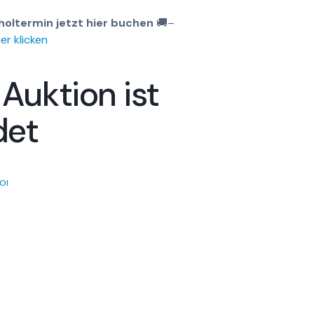
holtermin jetzt hier buchen
🚚
–
er klicken
 Auktion ist
det
OI