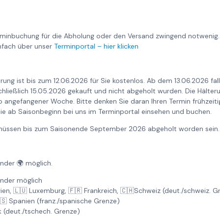
rminbuchung für die Abholung oder den Versand zwingend notwenig.
nfach über unser
Terminportal – hier klicken
rung ist bis zum 12.06.2026 für Sie kostenlos. Ab dem 13.06.2026 fa
nschließlich 15.05.2026 gekauft und nicht abgeholt wurden. Die Hält
o angefangener Woche. Bitte denken Sie daran Ihren Termin frühzeiti
ie ab Saisonbeginn bei uns im Terminportal einsehen und buchen.
6 müssen bis zum Saisonende September 2026 abgeholt worden sein.
änder 🌍 möglich.
änder möglich
gien, 🇱🇺 Luxemburg, 🇫🇷 Frankreich, 🇨🇭Schweiz (deut./schweiz. 
🇸 Spanien (franz./spanische Grenze)
k (deut./tschech. Grenze)