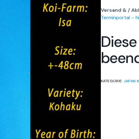
Versand & / Ab
Terminportal – hi
Diese
been
KATEGORIE:
JAPAN K