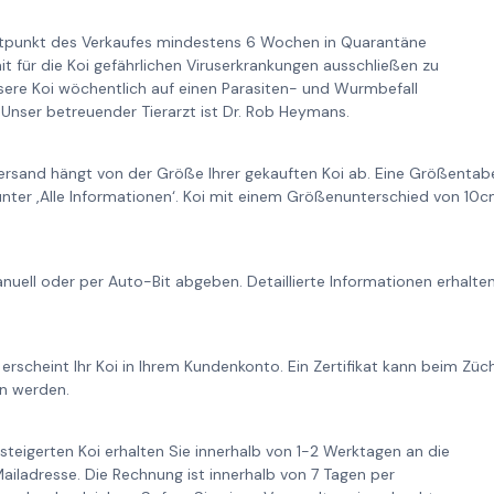
itpunkt des Verkaufes mindestens 6 Wochen in Quarantäne
it für die Koi gefährlichen Viruserkrankungen ausschließen zu
re Koi wöchentlich auf einen Parasiten- und Wurmbefall
Unser betreuender Tierarzt ist Dr. Rob Heymans.
ersand hängt von der Größe Ihrer gekauften Koi ab. Eine Größentabe
unter ‚Alle Informationen‘. Koi mit einem Größenunterschied von 1
nuell oder per Auto-Bit abgeben. Detaillierte Informationen erhalt
 erscheint Ihr Koi in Ihrem Kundenkonto. Ein Zertifikat kann beim Zü
n werden.
steigerten Koi erhalten Sie innerhalb von 1-2 Werktagen an die
iladresse. Die Rechnung ist innerhalb von 7 Tagen per