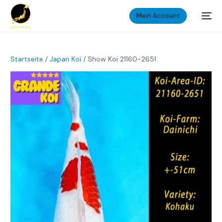
Mein Account
Startseite
/
Japan Koi
/ Show Koi 21160-2651