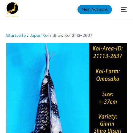
Mein Account
Startseite
/
Japan Koi
/ Show Koi 21113-2637