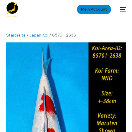
Mein Account
Startseite
/
Japan Koi
/ 85701-2638