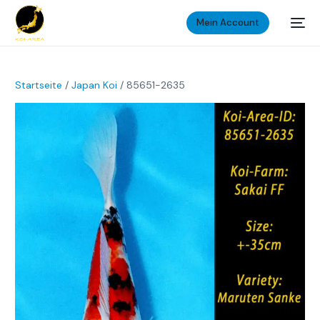
Mein Account
Startseite
/
Japan Koi
/ 85651-2635