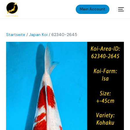
Mein Account
Startseite
/
Japan Koi
/ 62340-2645