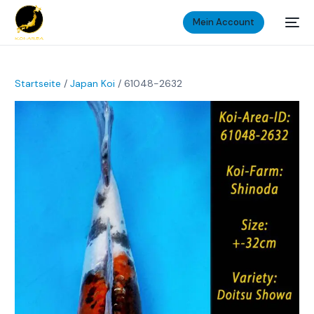
Mein Account
Startseite
/
Japan Koi
/ 61048-2632