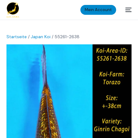
Mein Account
Startseite
/
Japan Koi
/ 55261-2638