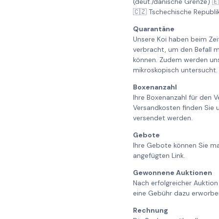
(deut./dänische Grenze) 
🇨🇿 Tschechische Republi
Quarantäne
Unsere Koi haben beim Ze
verbracht, um den Befall m
können. Zudem werden unse
mikroskopisch untersucht. 
Boxenanzahl
Ihre Boxenanzahl für den V
Versandkosten finden Sie 
versendet werden.
Gebote
Ihre Gebote können Sie ma
angefügten Link.
Gewonnene Auktionen
Nach erfolgreicher Auktion
eine Gebühr dazu erworbe
Rechnung