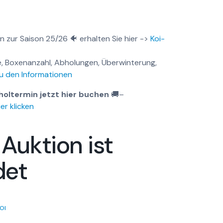
n zur Saison 25/26 🐠 erhalten Sie hier ->
Koi-
, Boxenanzahl, Abholungen, Überwinterung,
u den Informationen
holtermin jetzt hier buchen
🚚
–
er klicken
 Auktion ist
det
OI