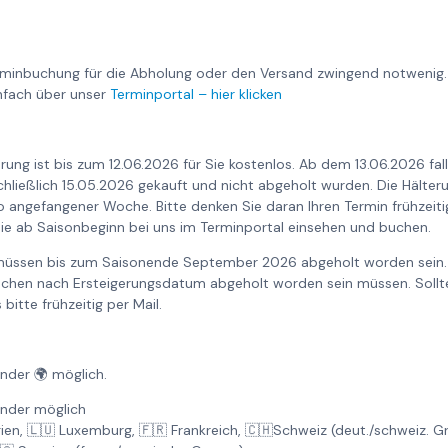
rminbuchung für die Abholung oder den Versand zwingend notwenig.
nfach über unser
Terminportal – hier klicken
rung ist bis zum 12.06.2026 für Sie kostenlos. Ab dem 13.06.2026 fa
nschließlich 15.05.2026 gekauft und nicht abgeholt wurden. Die Hält
o angefangener Woche. Bitte denken Sie daran Ihren Termin frühzeiti
ie ab Saisonbeginn bei uns im Terminportal einsehen und buchen.
 müssen bis zum Saisonende September 2026 abgeholt worden sein. 
Wochen nach Ersteigerungsdatum abgeholt worden sein müssen. Sollte
bitte frühzeitig per Mail.
änder 🌍 möglich.
änder möglich
gien, 🇱🇺 Luxemburg, 🇫🇷 Frankreich, 🇨🇭Schweiz (deut./schweiz. 