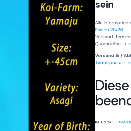
sein
Alle Informatione
Saison 25/26
Versand, Termine
Quarantäne ->
z
Versand & / Ab
Terminportal – hi
Diese
been
KATEGORIE:
JAPAN K