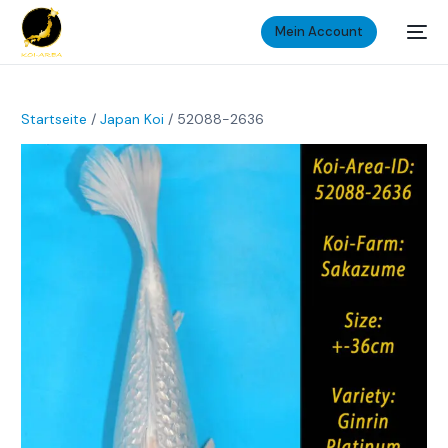
Mein Account
Startseite
/
Japan Koi
/ 52088-2636