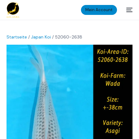
Mein Account
Startseite
/
Japan Koi
/ 52060-2638