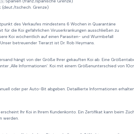
🇸 Spanien (franz./spanische Grenze)
k (deut./tschech. Grenze)
itpunkt des Verkaufes mindestens 6 Wochen in Quarantäne
it für die Koi gefährlichen Viruserkrankungen ausschließen zu
re Koi wöchentlich auf einen Parasiten- und Wurmbefall
Unser betreuender Tierarzt ist Dr. Rob Heymans.
ersand hängt von der Größe Ihrer gekauften Koi ab. Eine Größentabe
unter ‚Alle Informationen‘. Koi mit einem Größenunterschied von 1
nuell oder per Auto-Bit abgeben. Detaillierte Informationen erhalt
 erscheint Ihr Koi in Ihrem Kundenkonto. Ein Zertifikat kann beim Zü
n werden.