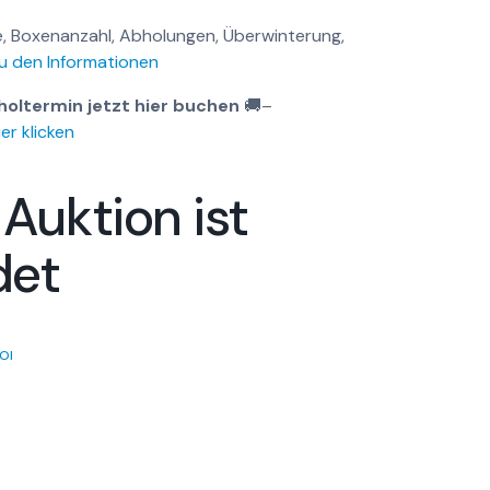
, Boxenanzahl, Abholungen, Überwinterung,
u den Informationen
holtermin jetzt hier buchen
🚚
–
er klicken
 Auktion ist
det
OI