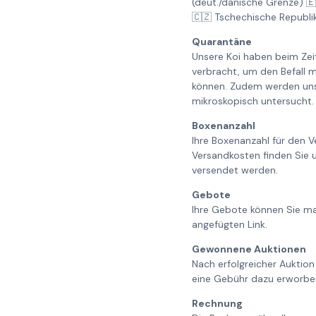
(deut./dänische Grenze) 
🇨🇿 Tschechische Republi
Quarantäne
Unsere Koi haben beim Ze
verbracht, um den Befall m
können. Zudem werden unse
mikroskopisch untersucht. 
Boxenanzahl
Ihre Boxenanzahl für den V
Versandkosten finden Sie 
versendet werden.
Gebote
Ihre Gebote können Sie ma
angefügten Link.
Gewonnene Auktionen
Nach erfolgreicher Auktion
eine Gebühr dazu erworbe
Rechnung