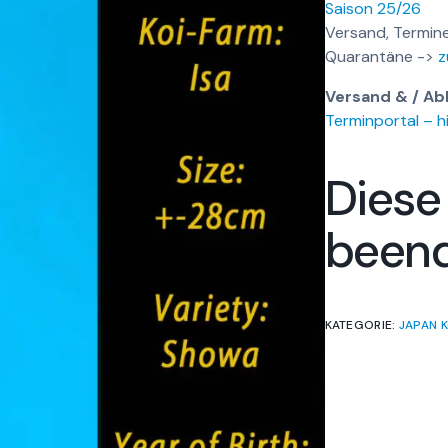
Saison 25/26
Versand, Termine
Quarantäne ->
z
Versand & / Ab
Terminportal – hi
Diese
been
KATEGORIE:
JAPAN K