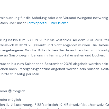
rminbuchung für die Abholung oder den Versand zwingend notwenig.
nfach über unser
Terminportal – hier klicken
rung ist bis zum 12.06.2026 für Sie kostenlos. Ab dem 13.06.2026 fa
nschließlich 15.05.2026 gekauft und nicht abgeholt wurden. Die Hält
o angefangener Woche. Bitte denken Sie daran Ihren Termin frühzeiti
ie ab Saisonbeginn bei uns im Terminportal einsehen und buchen.
 müssen bis zum Saisonende September 2026 abgeholt worden sein. 
Wochen nach Ersteigerungsdatum abgeholt worden sein müssen. Sollte
bitte frühzeitig per Mail.
änder 🌍 möglich.
änder möglich
gien, 🇱🇺 Luxemburg, 🇫🇷 Frankreich, 🇨🇭Schweiz (deut./schweiz. 