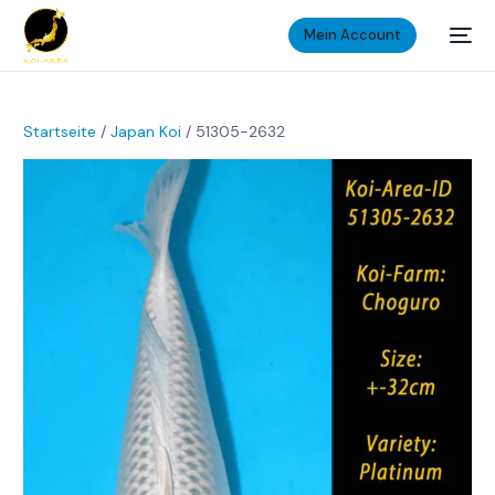
Mein Account
Startseite
/
Japan Koi
/ 51305-2632