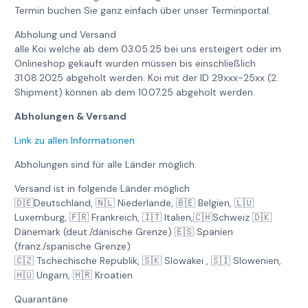
Termin buchen Sie ganz einfach über unser Terminportal.
Abholung und Versand
alle Koi welche ab dem 03.05.25 bei uns ersteigert oder im
Onlineshop gekauft wurden müssen bis einschließlich
31.08.2025 abgeholt werden. Koi mit der ID 29xxx-25xx (2.
Shipment) können ab dem 10.07.25 abgeholt werden.
Abholungen & Versand
Link zu allen Informationen
Abholungen sind für alle Länder möglich.
Versand ist in folgende Länder möglich
🇩🇪Deutschland, 🇳🇱 Niederlande, 🇧🇪 Belgien, 🇱🇺
Luxemburg, 🇫🇷 Frankreich, 🇮🇹 Italien,🇨🇭Schweiz 🇩🇰
Dänemark (deut./dänische Grenze) 🇪🇸 Spanien
(franz./spanische Grenze)
🇨🇿 Tschechische Republik, 🇸🇰 Slowakei , 🇸🇮 Slowenien,
🇭🇺 Ungarn, 🇭🇷 Kroatien
Quarantäne