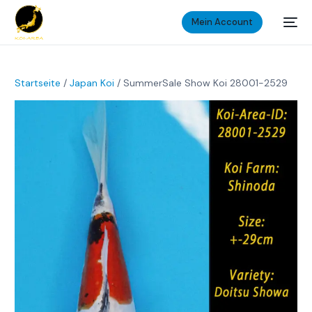
Mein Account
Startseite
/
Japan Koi
/ SummerSale Show Koi 28001-2529