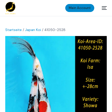
Mein Account
Startseite
/
Japan Koi
/ 41050-2528