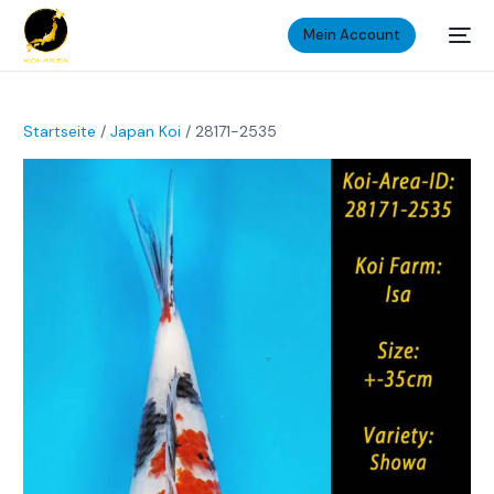
Mein Account
Startseite
/
Japan Koi
/ 28171-2535