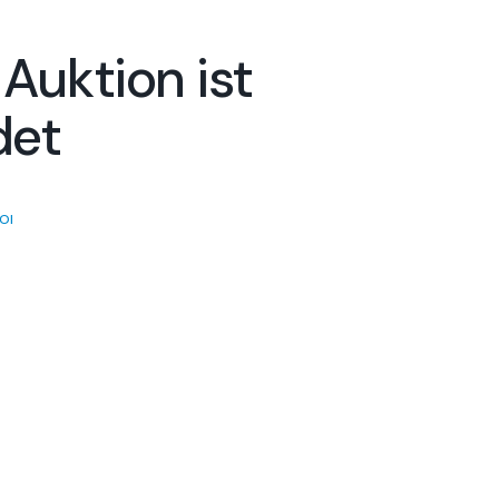
 Auktion ist
det
OI