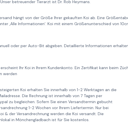
Unser betreuender Tierarzt ist Dr. Rob Heymans.
ersand hängt von der Größe Ihrer gekauften Koi ab. Eine Größentabe
unter ‚Alle Informationen‘. Koi mit einem Größenunterschied von 1
nuell oder per Auto-Bit abgeben. Detaillierte Informationen erhalt
 erscheint Ihr Koi in Ihrem Kundenkonto. Ein Zertifikat kann beim Zü
en werden
steigerten Koi erhalten Sie innerhalb von 1-2 Werktagen an die
iladresse. Die Rechnung ist innerhalb von 7 Tagen per
pal zu begleichen. Sofern Sie einen Versandtermin gebucht
ersandrechnung 1-2 Wochen vor Ihrem Liefertermin. Nur bei
Koi & der Versandrechnung werden die Koi versandt. Die
lokal in Mönchengladbach ist für Sie kostenlos.