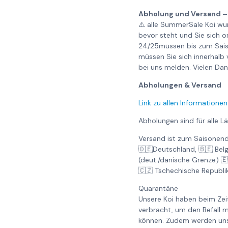
Abholung und Versand –
⚠️ alle SummerSale Koi wu
bevor steht und Sie sich 
24/25müssen bis zum Saiso
müssen Sie sich innerhalb
bei uns melden. Vielen Da
Abholungen & Versand
Link zu allen Informationen
Abholungen sind für alle L
Versand ist zum Saisonend
🇩🇪Deutschland, 🇧🇪 Bel
(deut./dänische Grenze) 
🇨🇿 Tschechische Republi
Quarantäne
Unsere Koi haben beim Ze
verbracht, um den Befall m
können. Zudem werden unse