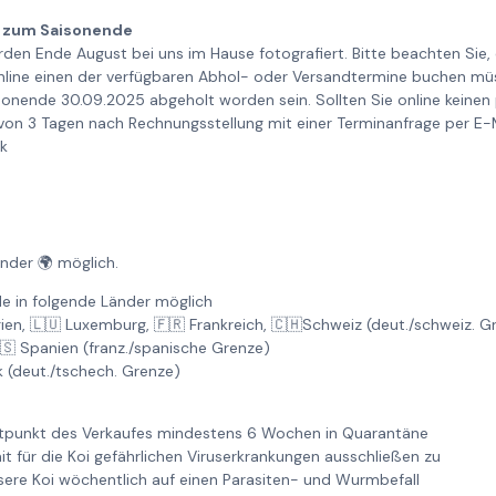
 zum Saisonende
rden Ende August bei uns im Hause fotografiert. Bitte beachten Sie
online einen der verfügbaren Abhol- oder Versandtermine buchen müss
nende 30.09.2025 abgeholt worden sein. Sollten Sie online keinen
 von 3 Tagen nach Rechnungsstellung mit einer Terminanfrage per E-
nk
änder 🌍 möglich.
e in folgende Länder möglich
gien, 🇱🇺 Luxemburg, 🇫🇷 Frankreich, 🇨🇭Schweiz (deut./schweiz. 
🇸 Spanien (franz./spanische Grenze)
k (deut./tschech. Grenze)
itpunkt des Verkaufes mindestens 6 Wochen in Quarantäne
it für die Koi gefährlichen Viruserkrankungen ausschließen zu
re Koi wöchentlich auf einen Parasiten- und Wurmbefall