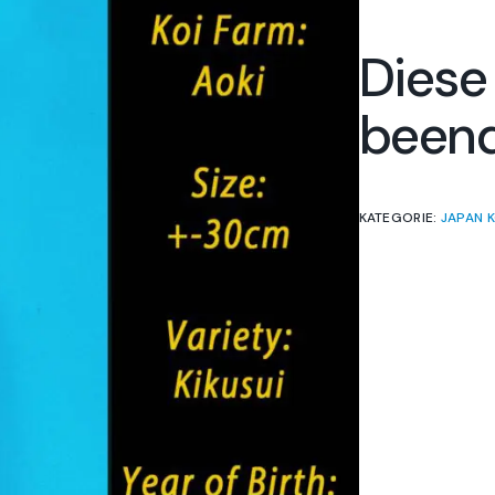
Diese
been
KATEGORIE:
JAPAN K