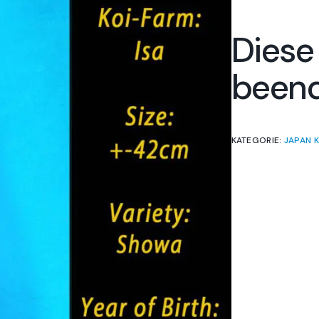
Diese
been
KATEGORIE:
JAPAN K