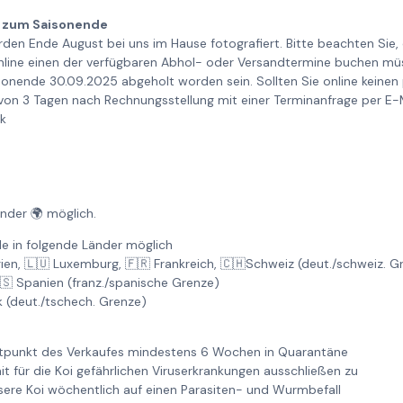
 zum Saisonende
rden Ende August bei uns im Hause fotografiert. Bitte beachten Sie
online einen der verfügbaren Abhol- oder Versandtermine buchen müss
nende 30.09.2025 abgeholt worden sein. Sollten Sie online keinen
 von 3 Tagen nach Rechnungsstellung mit einer Terminanfrage per E-
nk
änder 🌍 möglich.
e in folgende Länder möglich
gien, 🇱🇺 Luxemburg, 🇫🇷 Frankreich, 🇨🇭Schweiz (deut./schweiz. 
🇸 Spanien (franz./spanische Grenze)
k (deut./tschech. Grenze)
itpunkt des Verkaufes mindestens 6 Wochen in Quarantäne
it für die Koi gefährlichen Viruserkrankungen ausschließen zu
re Koi wöchentlich auf einen Parasiten- und Wurmbefall