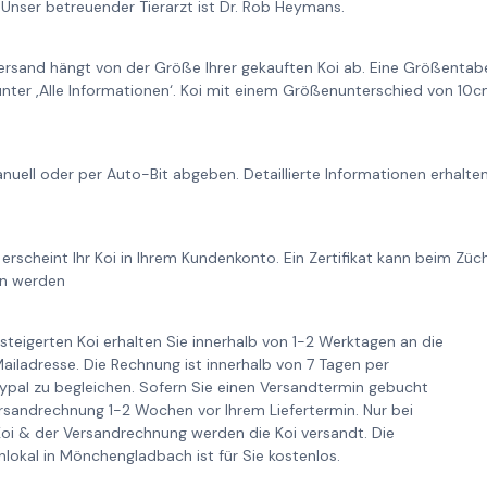
Unser betreuender Tierarzt ist Dr. Rob Heymans.
ersand hängt von der Größe Ihrer gekauften Koi ab. Eine Größentabe
unter ‚Alle Informationen‘. Koi mit einem Größenunterschied von 1
nuell oder per Auto-Bit abgeben. Detaillierte Informationen erhalt
 erscheint Ihr Koi in Ihrem Kundenkonto. Ein Zertifikat kann beim Zü
en werden
steigerten Koi erhalten Sie innerhalb von 1-2 Werktagen an die
iladresse. Die Rechnung ist innerhalb von 7 Tagen per
pal zu begleichen. Sofern Sie einen Versandtermin gebucht
ersandrechnung 1-2 Wochen vor Ihrem Liefertermin. Nur bei
Koi & der Versandrechnung werden die Koi versandt. Die
lokal in Mönchengladbach ist für Sie kostenlos.