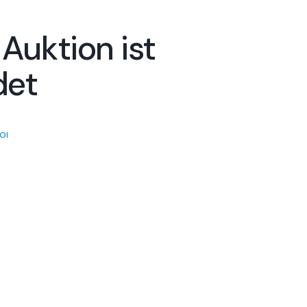
 Auktion ist
det
OI