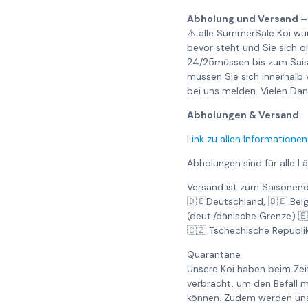
Abholung und Versand –
⚠️ alle SummerSale Koi wu
bevor steht und Sie sich 
24/25müssen bis zum Saiso
müssen Sie sich innerhalb
bei uns melden. Vielen Da
Abholungen & Versand
Link zu allen Informationen
Abholungen sind für alle L
Versand ist zum Saisonend
🇩🇪Deutschland, 🇧🇪 Bel
(deut./dänische Grenze) 
🇨🇿 Tschechische Republi
Quarantäne
Unsere Koi haben beim Ze
verbracht, um den Befall m
können. Zudem werden unse