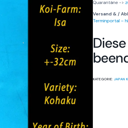
Quarantäne ->
z
Versand & / Ab
Terminportal – hi
Diese
been
KATEGORIE:
JAPAN K