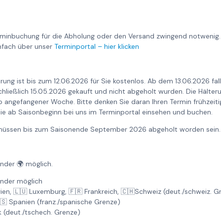
rminbuchung für die Abholung oder den Versand zwingend notwenig.
nfach über unser
Terminportal – hier klicken
rung ist bis zum 12.06.2026 für Sie kostenlos. Ab dem 13.06.2026 fa
nschließlich 15.05.2026 gekauft und nicht abgeholt wurden. Die Hält
o angefangener Woche. Bitte denken Sie daran Ihren Termin frühzeiti
ie ab Saisonbeginn bei uns im Terminportal einsehen und buchen.
6 müssen bis zum Saisonende September 2026 abgeholt worden sein.
änder 🌍 möglich.
änder möglich
gien, 🇱🇺 Luxemburg, 🇫🇷 Frankreich, 🇨🇭Schweiz (deut./schweiz. 
🇸 Spanien (franz./spanische Grenze)
k (deut./tschech. Grenze)