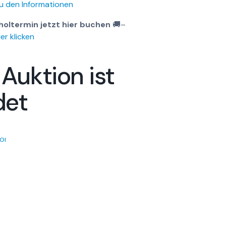
u den Informationen
holtermin jetzt hier buchen
🚚
–
er klicken
 Auktion ist
det
OI