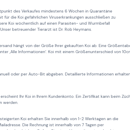
itpunkt des Verkaufes mindestens 6 Wochen in Quarantäne
it für die Koi gefährlichen Viruserkrankungen ausschließen zu
re Koi wöchentlich auf einen Parasiten- und Wurmbefall
Unser betreuender Tierarzt ist Dr. Rob Heymans.
ersand hängt von der Größe Ihrer gekauften Koi ab. Eine Größentabe
unter ‚Alle Informationen‘. Koi mit einem Größenunterschied von 1
nuell oder per Auto-Bit abgeben. Detaillierte Informationen erhalt
 erscheint Ihr Koi in Ihrem Kundenkonto. Ein Zertifikat kann beim Zü
n werden.
steigerten Koi erhalten Sie innerhalb von 1-2 Werktagen an die
iladresse. Die Rechnung ist innerhalb von 7 Tagen per