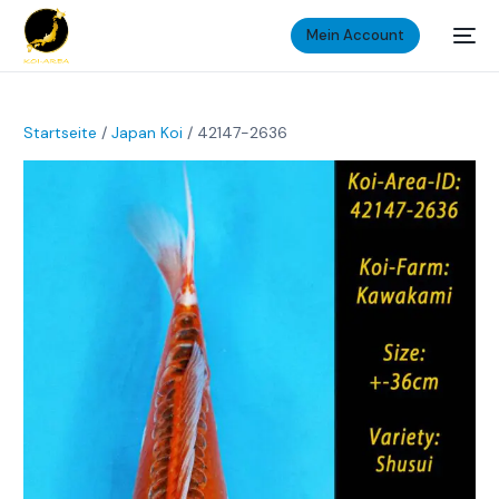
Mein Account
Startseite
/
Japan Koi
/ 42147-2636